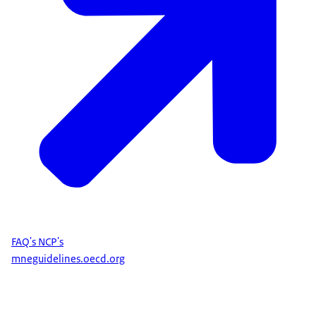
FAQ's NCP's
mneguidelines.oecd.org