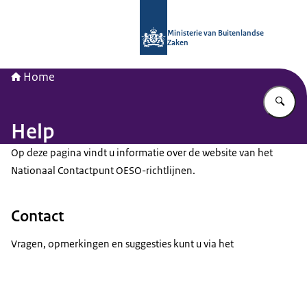
Naar de homepage van Nationaal Con
Ministerie van Buitenlandse
Zaken
Home
Vu
Help
Op deze pagina vindt u informatie over de website van het
Nationaal Contactpunt OESO-richtlijnen.
Contact
Vragen, opmerkingen en suggesties kunt u via het