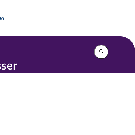
tactpunt OESO-richtlijnen
ken
Vul in wat u z
sser