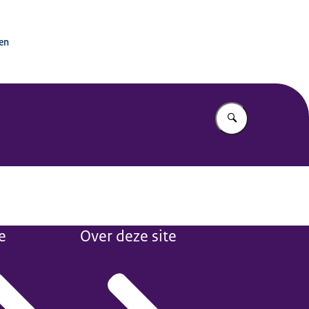
tactpunt OESO-richtlijnen
ken
Vul in wat u z
e
Over deze site