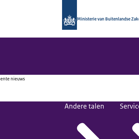
Naar de homepage van Nationaal Con
Ministerie van Buitenlandse Za
cente nieuws
Andere talen
Servic