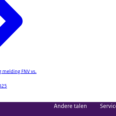
g melding FNV vs.
025
Andere talen
Servic