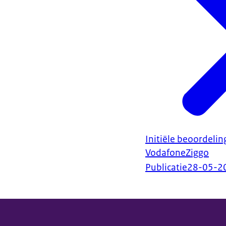
Initiële beoordelin
VodafoneZiggo
Publicatie
28-05-2