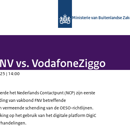
Naar de homepage van Nationaal Con
Ministerie van Buitenlandse Za
 FNV vs. VodafoneZiggo
25 | 14:00
rde het Nederlands Contactpunt (NCP) zijn eerste
ding van vakbond FNV betreffende
n vermeende schending van de OESO-richtlijnen.
ing op het gebruik van het digitale platform DigiC
erhandelingen.