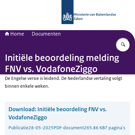
Naar de homepage van Nationaal Con
Ministerie van Buitenlandse
Zaken
Home
Documenten
Vu
Initiële beoordeling melding
FNV vs. VodafoneZiggo
De Engelse versie is leidend. De Nederlandse vertaling volgt
binnen enkele weken.
Download:
Initiële beoordeling FNV vs.
VodafoneZiggo
Publicatie
28-05-2025
PDF-document
265.86 KB
7 pagina's