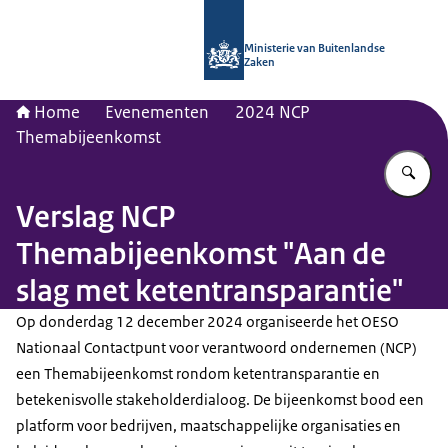
Naar de homepage van Nationaal Con
Ministerie van Buitenlandse
Zaken
Home
Evenementen
2024 NCP
Themabijeenkomst
Vu
Verslag NCP
Themabijeenkomst "Aan de
slag met ketentransparantie"
Op donderdag 12 december 2024 organiseerde het OESO
Nationaal Contactpunt voor verantwoord ondernemen (NCP)
een Themabijeenkomst rondom ketentransparantie en
betekenisvolle stakeholderdialoog. De bijeenkomst bood een
platform voor bedrijven, maatschappelijke organisaties en