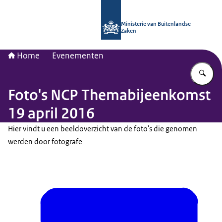
Naar de homepage van Nationaal Con
Ministerie van Buitenlandse
Zaken
Home
Evenementen
Vu
Foto's NCP Themabijeenkomst
19 april 2016
Hier vindt u een beeldoverzicht van de foto's die genomen
werden door fotografe