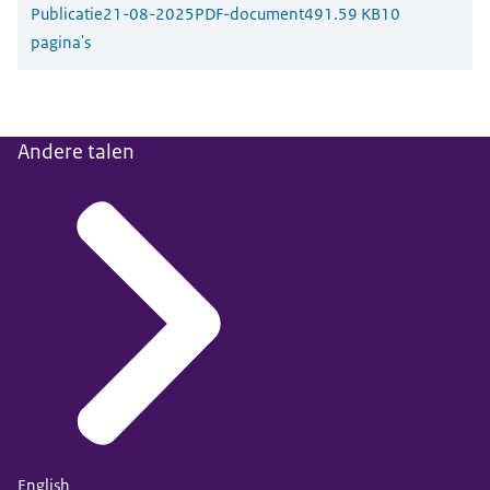
Publicatie
21-08-2025
PDF-document
491.59 KB
10
pagina's
Andere talen
English