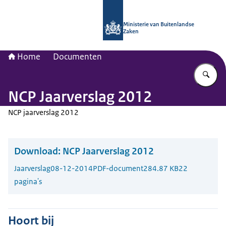
Naar de homepage van Nationaal Con
Ministerie van Buitenlandse
Zaken
Home
Documenten
Vu
NCP Jaarverslag 2012
NCP jaarverslag 2012
Download:
NCP Jaarverslag 2012
Jaarverslag
08-12-2014
PDF-document
284.87 KB
22
pagina's
Hoort bij