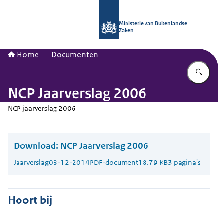
Naar de homepage van Nationaal Con
Ministerie van Buitenlandse
Zaken
Home
Documenten
Vu
NCP Jaarverslag 2006
NCP jaarverslag 2006
Download:
NCP Jaarverslag 2006
Jaarverslag
08-12-2014
PDF-document
18.79 KB
3 pagina's
Hoort bij