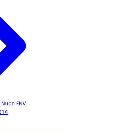
g Nuon FNV
014