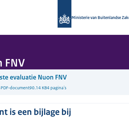
Naar de homepage van Nationaal Con
Ministerie van Buitenlandse Za
n FNV
ste evaluatie Nuon FNV
4
PDF-document
90.14 KB
4 pagina's
 is een bijlage bij