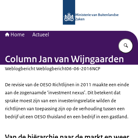
Naar de homepage van Nationaal Con
Ministerie van Buitenlandse
Zaken
Home
Actueel
Vu
Column Jan van Wijngaarden
Weblogbericht Weblogbericht
06-06-2016
NCP
De revisie van de OESO Richtlijnen in 2011 maakte een einde
aan de zogenaamde ‘investment nexus’. Dit betekent dat
sprake moest zijn van een investeringsrelatie wilden de
richtlijnen van toepassing zijn op de verhouding tussen een
bedrijf uit een OESO thuisland en een bedrijf in een gastland.
Van de hiërarchie naar de markt en weer