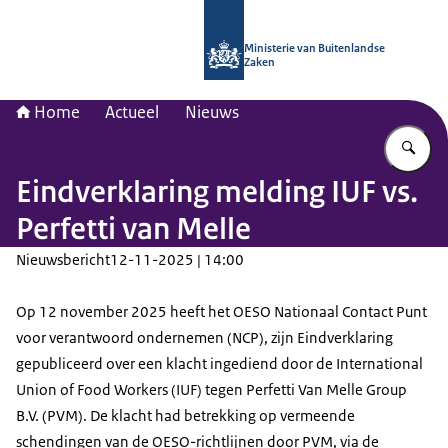
Naar de homepage van Nationaal Con
Ministerie van Buitenlandse
Zaken
Home
Actueel
Nieuws
Vu
Eindverklaring melding IUF vs.
Perfetti van Melle
Nieuwsbericht
12-11-2025 | 14:00
Op 12 november 2025 heeft het OESO Nationaal Contact Punt
voor verantwoord ondernemen (NCP), zijn Eindverklaring
gepubliceerd over een klacht ingediend door de International
Union of Food Workers (IUF) tegen Perfetti Van Melle Group
B.V. (PVM). De klacht had betrekking op vermeende
schendingen van de OESO-richtlijnen door PVM, via de