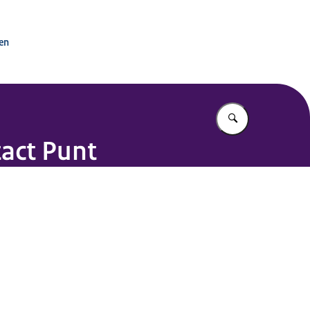
tactpunt OESO-richtlijnen
ken
Vul in wat u z
tact Punt