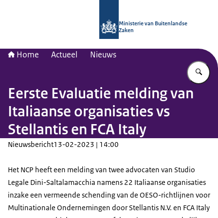
Naar de homepage van Nationaal Con
Ministerie van Buitenlandse
Zaken
Home
Actueel
Nieuws
Vu
Eerste Evaluatie melding van
Italiaanse organisaties vs
Stellantis en FCA Italy
Nieuwsbericht
13-02-2023 | 14:00
Het NCP heeft een melding van twee advocaten van Studio
Legale Dini-Saltalamacchia namens 22 Italiaanse organisaties
inzake een vermeende schending van de OESO-richtlijnen voor
Multinationale Ondernemingen door Stellantis N.V. en FCA Italy