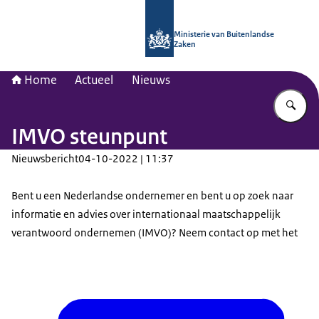
Naar de homepage van Nationaal Con
Ministerie van Buitenlandse
Zaken
Home
Actueel
Nieuws
Vu
IMVO steunpunt
Nieuwsbericht
04-10-2022 | 11:37
Bent u een Nederlandse ondernemer en bent u op zoek naar
informatie en advies over internationaal maatschappelijk
verantwoord ondernemen (IMVO)? Neem contact op met het