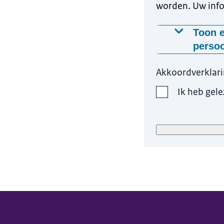
worden. Uw info
Toon e
perso
Waarom wo
Akkoordverklar
Wij gebruik
Ik heb gel
beantwoor
Op welke m
Wij gebrui
medewerker
Hoelang be
Zodra wij 
Wat zijn u
Meer inform