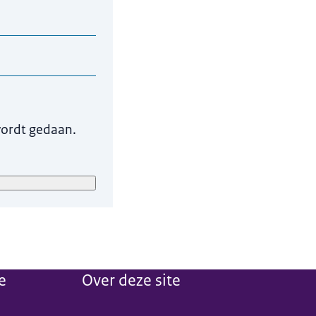
 zijn om uw vraag te
wordt gedaan.
r onze eigen
verwijderd.
e
Over deze site
ieuw tabblad)
.