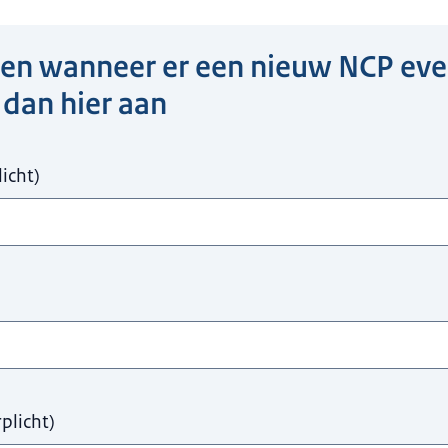
ten wanneer er een nieuw NCP e
en a.u.b.
 dan hier aan
licht
)
rplicht
)