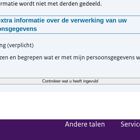
rmatie wordt niet met derden gedeeld.
xtra informatie over de verwerking van uw
onsgegevens
rden deze gegevens gevraagd?
ing
(
verplicht
)
en uw gegevens, met uw toestemming, omdat wij anders niet in staat
ezen en begrepen wat er met mijn persoonsgegevens 
den
anier worden uw gegevens verwerkt?
ken uw gegevens om uw vraag te beantwoorden. Uw vraag wordt doo
Controleer wat u heeft ingevuld
s beantwoord. Uw gegevens worden niet met derden gedeeld.
waren wij uw gegevens?
uw vraag hebben beantwoord worden uw gegevens uit onze systemen 
Andere talen
Servic
w rechten?
atie over uw rechten vindt u op de pagina
'Privacy' (link opent in n