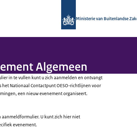
Naar de homepage van Nationaal Con
Ministerie van Buitenlandse Za
nement Algemeen
ier in te vullen kunt u zich aanmelden en ontvangt
ls het Nationaal Contactpunt OESO-richtlijnen voor
mingen, een nieuw evenement organiseert.
n aanmeldformulier. U kunt zich hier niet
cifiek evenement.