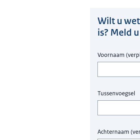
Wilt u we
Hier niets invull
is? Meld u
Voornaam
(
verp
Tussenvoegsel
Achternaam
(
ve