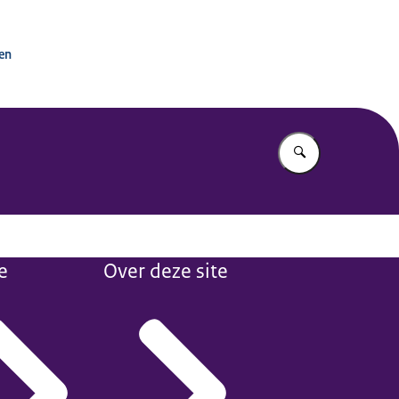
tactpunt OESO-richtlijnen
ken
Vul in wat u z
e
Over deze site