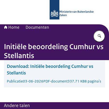
Naar de homepage van Nationaal Con
Ministerie van Buitenlandse
Zaken
Home
Documenten
Vu
Initiële beoordeling Cumhur vs
Stellantis
Download:
Initiële beoordeling Cumhur vs
Stellantis
Publicatie
03-06-2026
PDF-document
337.71 KB
8 pagina's
Andere talen