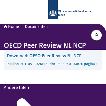
Naar de homepage van Nationaal Con
Ministerie van Buitenlandse
Zaken
Home
Documenten
Vu
OECD Peer Review NL NCP
Download:
OESO Peer Review NL NCP
Publicatie
01-05-2026
PDF-document
9.01 MB
70 pagina's
Andere talen