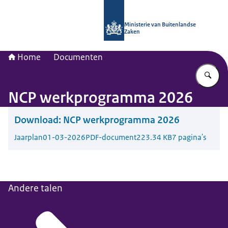
Naar de homepage van Nationaal Con
Ministerie van Buitenlandse
Zaken
Home
Documenten
Vu
NCP werkprogramma 2026
Download:
NCP werkprogramma 2026
Jaarplan
01-03-2026
PDF-document
223.34 KB
7 pagina's
Andere talen