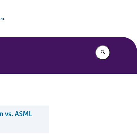
tactpunt OESO-richtlijnen
ken
Vul in wat u z
on vs. ASML