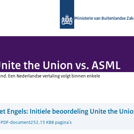
Naar de homepage van Nationaal Con
Ministerie van Buitenlandse Za
Unite the Union vs. ASML
dend. Een Nederlandse vertaling volgt binnen enkele
t Engels:
Initiele beoordeling Unite the Uni
6
PDF-document
252.15 KB
8 pagina's