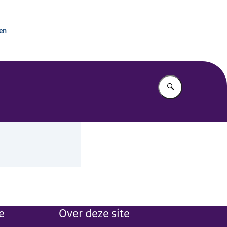
tactpunt OESO-richtlijnen
ken
Vul in wat u z
e
Over deze site