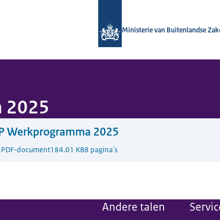
Naar de homepage van Nationaal Con
Ministerie van Buitenlandse Za
 2025
P Werkprogramma 2025
5
PDF-document
184.01 KB
8 pagina's
Andere talen
Servic