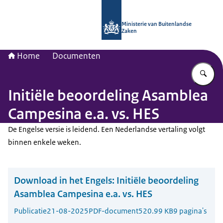
Naar de homepage van Nationaal Con
Ministerie van Buitenlandse
Zaken
Home
Documenten
Vu
Initiële beoordeling Asamblea
Campesina e.a. vs. HES
De Engelse versie is leidend. Een Nederlandse vertaling volgt
binnen enkele weken.
Download in het Engels:
Initiële beoordeling
Asamblea Campesina e.a. vs. HES
Publicatie
21-08-2025
PDF-document
520.99 KB
9 pagina's