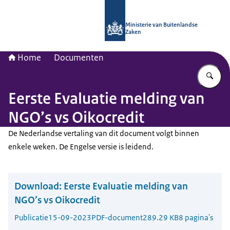
Naar de homepage van Nationaal Con
Ministerie van Buitenlandse
Zaken
Home
Documenten
Vu
Eerste Evaluatie melding van
NGO’s vs Oikocredit
De Nederlandse vertaling van dit document volgt binnen
enkele weken. De Engelse versie is leidend.
Download:
Eerste Evaluatie melding van
NGO’s vs Oikocredit
Publicatie
15-09-2023
PDF-document
289.29 KB
8 pagina's