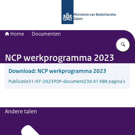
Naar de homepage van Nationaal Con
Ministerie van Buitenlandse
Zaken
Home
Documenten
Vu
NCP werkprogramma 2023
Download:
NCP werkprogramma 2023
Publicatie
31-07-2023
PDF-document
230.41 KB
8 pagina's
Andere talen