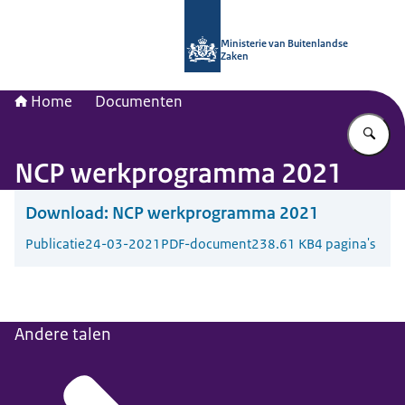
Naar de homepage van Nationaal Con
Ministerie van Buitenlandse
Zaken
Home
Documenten
Vu
NCP werkprogramma 2021
Download:
NCP werkprogramma 2021
Publicatie
24-03-2021
PDF-document
238.61 KB
4 pagina's
Andere talen