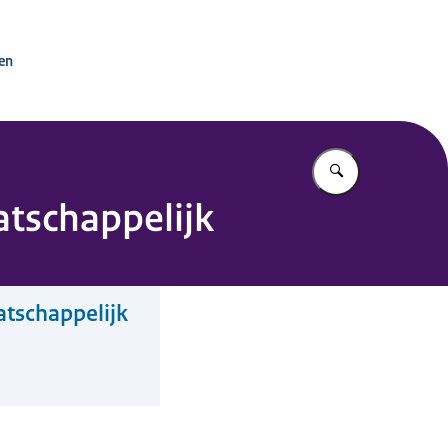
tactpunt OESO-richtlijnen
ken
Vul in wat u z
atschappelijk
atschappelijk