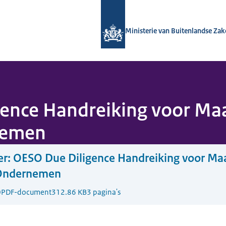
Naar de homepage van Nationaal Con
Ministerie van Buitenlandse Za
gence Handreiking voor Ma
nemen
er: OESO Due Diligence Handreiking voor Ma
Ondernemen
0
PDF-document
312.86 KB
3 pagina's