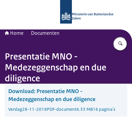
Naar de homepage van Nationaal Con
Ministerie van Buitenlandse
Zaken
Home
Documenten
Vu
Presentatie MNO -
Medezeggenschap en due
diligence
Download:
Presentatie MNO -
Medezeggenschap en due diligence
Verslag
28-11-2019
PDF-document
4.33 MB
16 pagina's