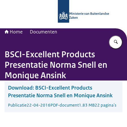
Naar de homepage van Nationaal Con
Ministerie van Buitenlandse
Zaken
Home
Documenten
Vu
BSCI-Excellent Products
Presentatie Norma Snell en
Monique Ansink
Download:
BSCI-Excellent Products
Presentatie Norma Snell en Monique Ansink
Publicatie
22-04-2016
PDF-document
1.83 MB
22 pagina's