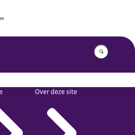
tactpunt OESO-richtlijnen
ken
Vul in wat u z
e
Over deze site